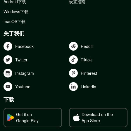
Android下载
设置指南
Windows下载
macOS下载
关于我们
Facebook
Reddit
Twitter
Tiktok
Instagram
Pinterest
Youtube
Linkedln
下载
Get it on
Download on the
Google Play
App Store