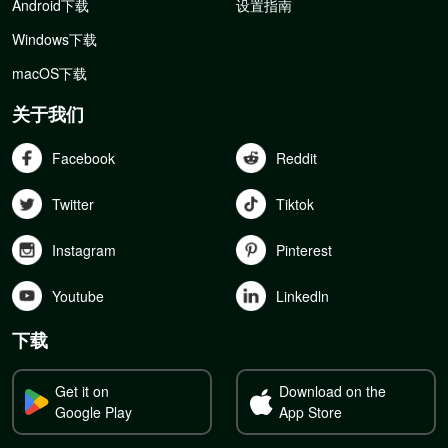
Android下载
设置指南
Windows下载
macOS下载
关于我们
Facebook
Reddit
Twitter
Tiktok
Instagram
Pinterest
Youtube
Linkedln
下载
Get it on
Download on the
Google Play
App Store