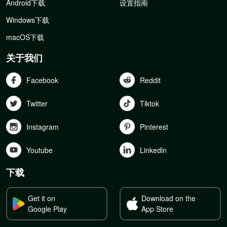
Android下载
设置指南
Windows下载
macOS下载
关于我们
Facebook
Reddit
Twitter
Tiktok
Instagram
Pinterest
Youtube
Linkedln
下载
Get it on
Download on the
Google Play
App Store