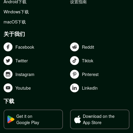
Android下载
设置指南
Windows下载
macOS下载
关于我们
Facebook
Reddit
Twitter
Tiktok
Instagram
Pinterest
Youtube
Linkedln
下载
Get it on
Download on the
Google Play
App Store