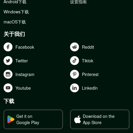
Android下载
设置指南
Windows下载
macOS下载
关于我们
Facebook
Reddit
Twitter
Tiktok
Instagram
Pinterest
Youtube
Linkedln
下载
Get it on
Download on the
Google Play
App Store