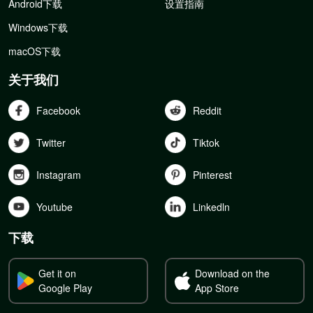
Android下载
设置指南
Windows下载
macOS下载
关于我们
Facebook
Reddit
Twitter
Tiktok
Instagram
Pinterest
Youtube
Linkedln
下载
Get it on
Download on the
Google Play
App Store