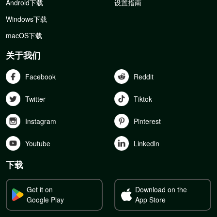
Android下载
设置指南
Windows下载
macOS下载
关于我们
Facebook
Reddit
Twitter
Tiktok
Instagram
Pinterest
Youtube
Linkedln
下载
Get it on
Download on the
Google Play
App Store