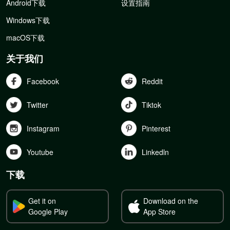
Android下载
设置指南
Windows下载
macOS下载
关于我们
Facebook
Reddit
Twitter
Tiktok
Instagram
Pinterest
Youtube
Linkedln
下载
Get it on
Download on the
Google Play
App Store