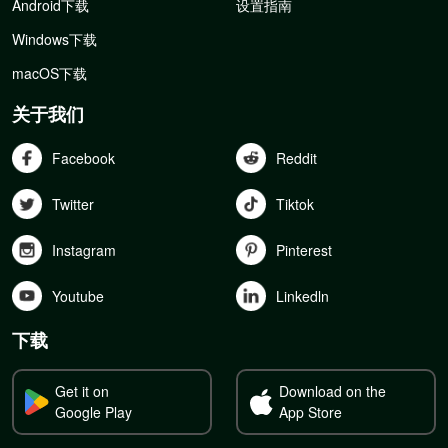
Android下载
设置指南
Windows下载
macOS下载
关于我们
Facebook
Reddit
Twitter
Tiktok
Instagram
Pinterest
Youtube
Linkedln
下载
Get it on
Download on the
Google Play
App Store