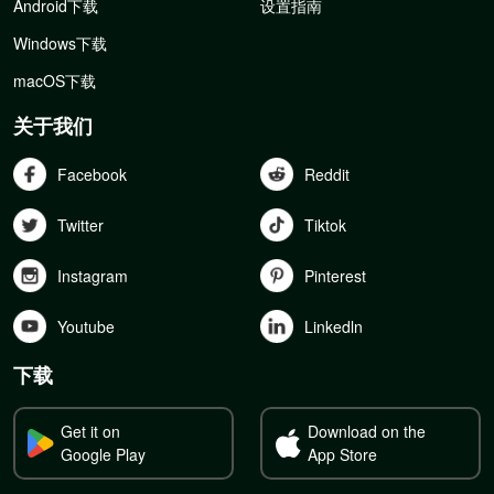
Android下载
设置指南
Windows下载
macOS下载
关于我们
Facebook
Reddit
Twitter
Tiktok
Instagram
Pinterest
Youtube
Linkedln
下载
Get it on
Download on the
Google Play
App Store