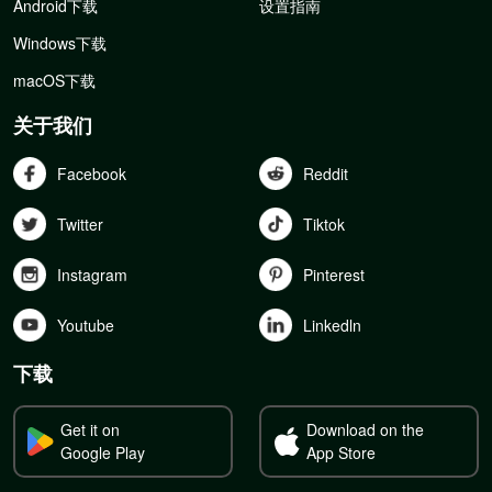
Android下载
设置指南
Windows下载
macOS下载
关于我们
Facebook
Reddit
Twitter
Tiktok
Instagram
Pinterest
Youtube
Linkedln
下载
Get it on
Download on the
Google Play
App Store