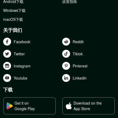
Android下载
设置指南
Windows下载
macOS下载
关于我们
Facebook
Reddit
Twitter
Tiktok
Instagram
Pinterest
Youtube
Linkedln
下载
Get it on
Download on the
Google Play
App Store