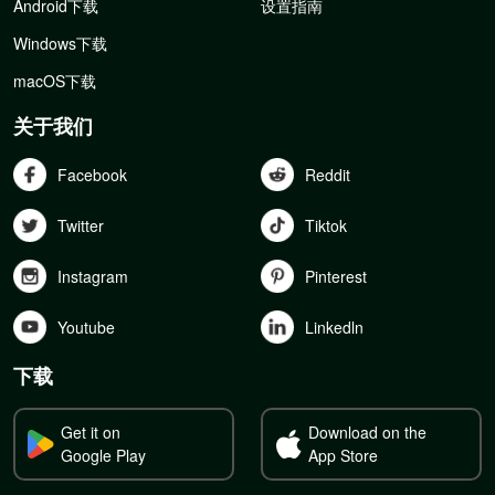
Android下载
设置指南
Windows下载
macOS下载
关于我们
Facebook
Reddit
Twitter
Tiktok
Instagram
Pinterest
Youtube
Linkedln
下载
Get it on
Download on the
Google Play
App Store