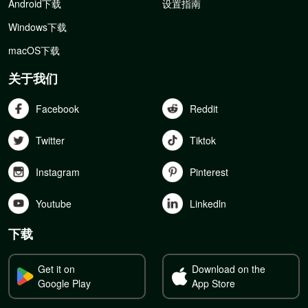
Android下载
设置指南
Windows下载
macOS下载
关于我们
Facebook
Reddit
Twitter
Tiktok
Instagram
Pinterest
Youtube
Linkedln
下载
Get it on
Download on the
Google Play
App Store