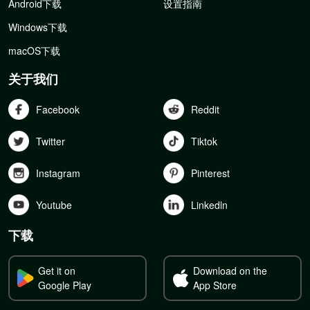
Android下载
设置指南
Windows下载
macOS下载
关于我们
Facebook
Reddit
Twitter
Tiktok
Instagram
Pinterest
Youtube
Linkedln
下载
Get it on
Download on the
Google Play
App Store