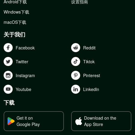
Android下载
设置指南
Windows下载
macOS下载
关于我们
Facebook
Reddit
Twitter
Tiktok
Instagram
Pinterest
Youtube
Linkedln
下载
Get it on
Download on the
Google Play
App Store