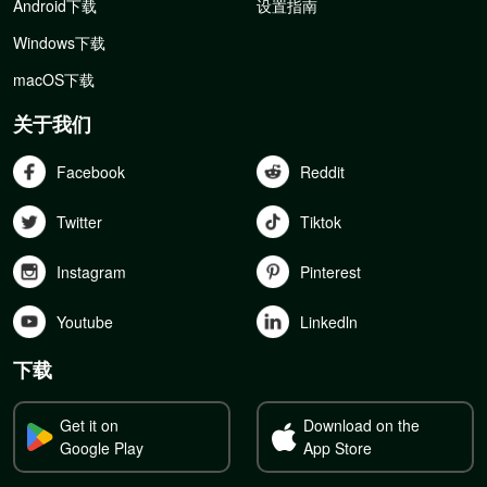
Android下载
设置指南
Windows下载
macOS下载
关于我们
Facebook
Reddit
Twitter
Tiktok
Instagram
Pinterest
Youtube
Linkedln
下载
Get it on
Download on the
Google Play
App Store