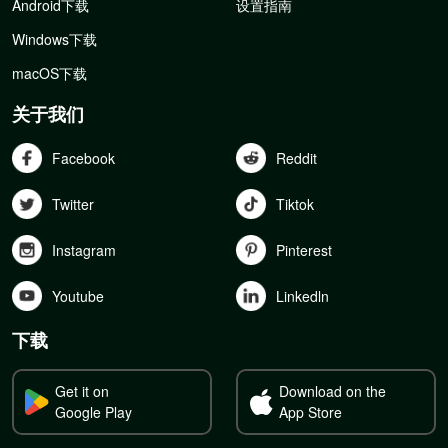
Android下载
设置指南
Windows下载
macOS下载
关于我们
Facebook
Reddit
Twitter
Tiktok
Instagram
Pinterest
Youtube
Linkedln
下载
Get it on
Download on the
Google Play
App Store