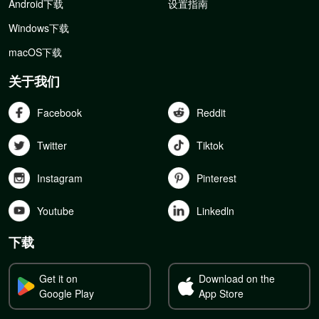
Android下载
设置指南
Windows下载
macOS下载
关于我们
Facebook
Reddit
Twitter
Tiktok
Instagram
Pinterest
Youtube
Linkedln
下载
Get it on
Download on the
Google Play
App Store