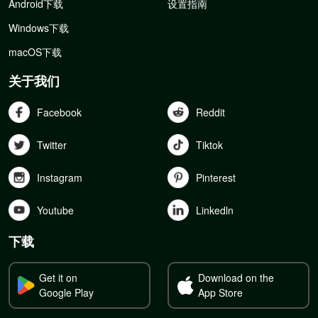
Android下载
设置指南
Windows下载
macOS下载
关于我们
Facebook
Reddit
Twitter
Tiktok
Instagram
Pinterest
Youtube
Linkedln
下载
Get it on
Download on the
Google Play
App Store