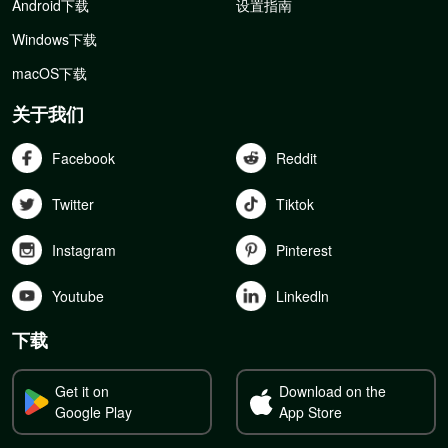
Android下载
设置指南
Windows下载
macOS下载
关于我们
Facebook
Reddit
Twitter
Tiktok
Instagram
Pinterest
Youtube
Linkedln
下载
Get it on
Download on the
Google Play
App Store