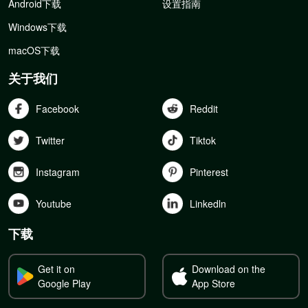
Android下载
设置指南
Windows下载
macOS下载
关于我们
Facebook
Reddit
Twitter
Tiktok
Instagram
Pinterest
Youtube
Linkedln
下载
Get it on
Download on the
Google Play
App Store