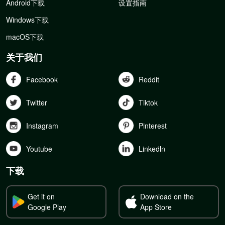
Android下载
设置指南
Windows下载
macOS下载
关于我们
Facebook
Reddit
Twitter
Tiktok
Instagram
Pinterest
Youtube
Linkedln
下载
Get it on
Download on the
Google Play
App Store