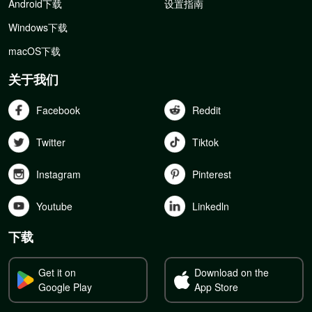
Android下载
设置指南
Windows下载
macOS下载
关于我们
Facebook
Reddit
Twitter
Tiktok
Instagram
Pinterest
Youtube
Linkedln
下载
Get it on
Download on the
Google Play
App Store