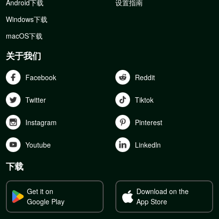
Android下载
设置指南
Windows下载
macOS下载
关于我们
Facebook
Reddit
Twitter
Tiktok
Instagram
Pinterest
Youtube
Linkedln
下载
Get it on
Download on the
Google Play
App Store