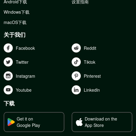
Android下载
设置指南
Windows下载
macOS下载
关于我们
Facebook
Reddit
Twitter
Tiktok
Instagram
Pinterest
Youtube
Linkedln
下载
Get it on
Download on the
Google Play
App Store