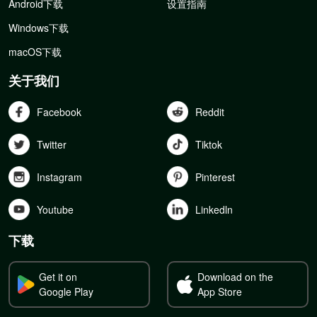
Android下载
设置指南
Windows下载
macOS下载
关于我们
Facebook
Reddit
Twitter
Tiktok
Instagram
Pinterest
Youtube
Linkedln
下载
Get it on
Download on the
Google Play
App Store