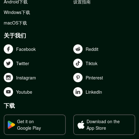
Android下载
设置指南
Windows下载
macOS下载
关于我们
Facebook
Reddit
Twitter
Tiktok
Instagram
Pinterest
Youtube
Linkedln
下载
Get it on
Download on the
Google Play
App Store