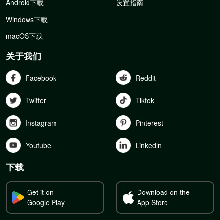
Android下载
设置指南
Windows下载
macOS下载
关于我们
Facebook
Reddit
Twitter
Tiktok
Instagram
Pinterest
Youtube
Linkedln
下载
Get it on
Download on the
Google Play
App Store