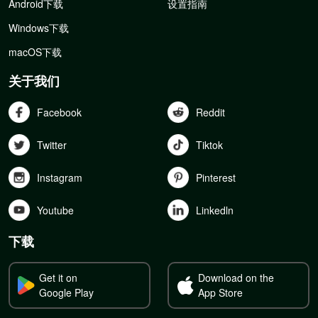
Android下载
设置指南
Windows下载
macOS下载
关于我们
Facebook
Reddit
Twitter
Tiktok
Instagram
Pinterest
Youtube
Linkedln
下载
Get it on
Download on the
Google Play
App Store