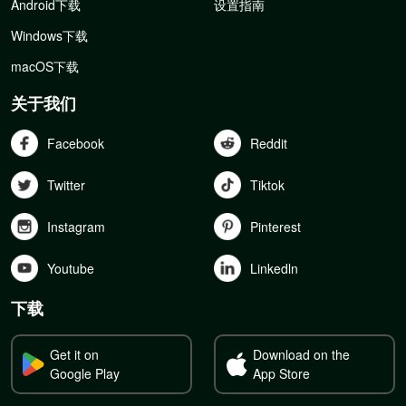
Android下载
设置指南
Windows下载
macOS下载
关于我们
Facebook
Reddit
Twitter
Tiktok
Instagram
Pinterest
Youtube
Linkedln
下载
Get it on
Download on the
Google Play
App Store