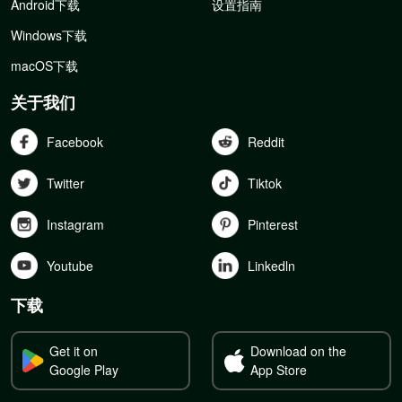
Android下载
设置指南
Windows下载
macOS下载
关于我们
Facebook
Reddit
Twitter
Tiktok
Instagram
Pinterest
Youtube
Linkedln
下载
Get it on
Download on the
Google Play
App Store