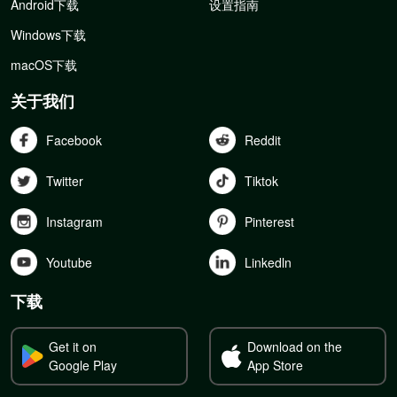
Android下载
设置指南
Windows下载
macOS下载
关于我们
Facebook
Reddit
Twitter
Tiktok
Instagram
Pinterest
Youtube
Linkedln
下载
Get it on
Download on the
Google Play
App Store