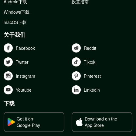
Android下载
设置指南
Windows下载
macOS下载
关于我们
Facebook
Reddit
Twitter
Tiktok
Instagram
Pinterest
Youtube
Linkedln
下载
Get it on
Download on the
Google Play
App Store