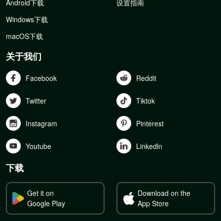
Android下载
设置指南
Windows下载
macOS下载
关于我们
Facebook
Reddit
Twitter
Tiktok
Instagram
Pinterest
Youtube
Linkedln
下载
Get it on
Download on the
Google Play
App Store