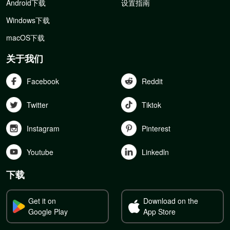
Android下载
设置指南
Windows下载
macOS下载
关于我们
Facebook
Reddit
Twitter
Tiktok
Instagram
Pinterest
Youtube
Linkedln
下载
Get it on
Download on the
Google Play
App Store