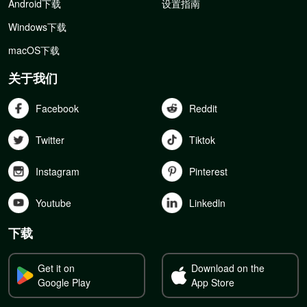
Android下载
设置指南
Windows下载
macOS下载
关于我们
Facebook
Reddit
Twitter
Tiktok
Instagram
Pinterest
Youtube
Linkedln
下载
Get it on
Download on the
Google Play
App Store