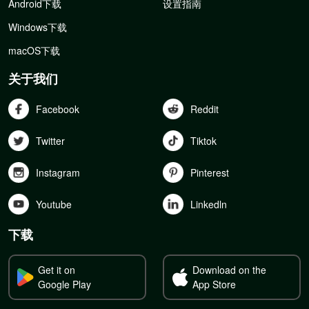
Android下载
设置指南
Windows下载
macOS下载
关于我们
Facebook
Reddit
Twitter
Tiktok
Instagram
Pinterest
Youtube
Linkedln
下载
Get it on
Download on the
Google Play
App Store