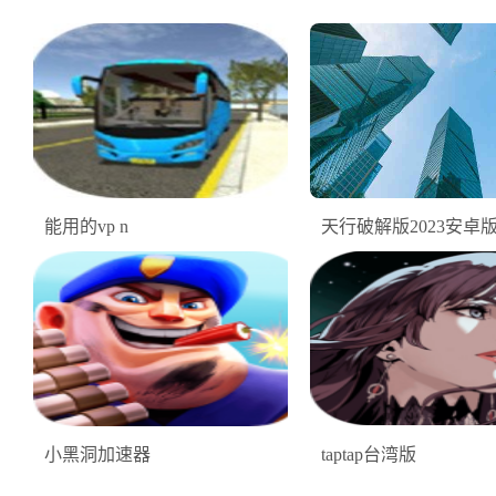
能用的vp n
天行破解版2023安卓
小黑洞加速器
taptap台湾版