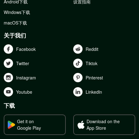
Android下载
设置指南
Windows下载
macOS下载
关于我们
Facebook
Reddit
Twitter
Tiktok
Instagram
Pinterest
Youtube
Linkedln
下载
Get it on
Download on the
Google Play
App Store