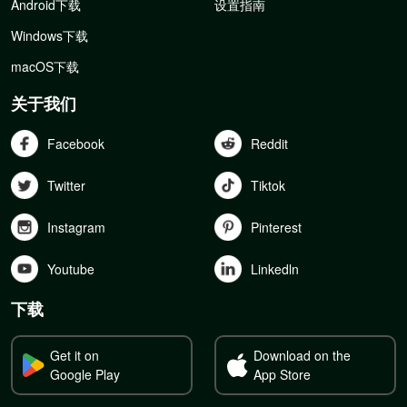
Android下载
设置指南
Windows下载
macOS下载
关于我们
Facebook
Reddit
Twitter
Tiktok
Instagram
Pinterest
Youtube
Linkedln
下载
Get it on
Download on the
Google Play
App Store