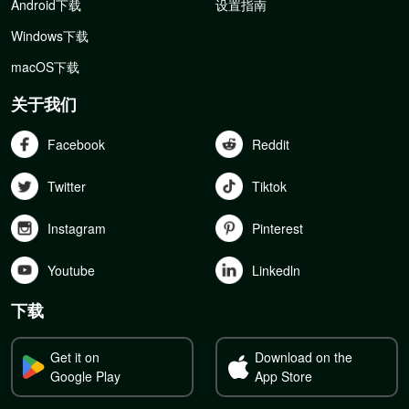
Android下载
设置指南
Windows下载
macOS下载
关于我们
Facebook
Reddit
Twitter
Tiktok
Instagram
Pinterest
Youtube
Linkedln
下载
Get it on
Download on the
Google Play
App Store