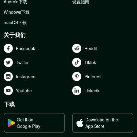
Android下载
设置指南
Windows下载
macOS下载
关于我们
Facebook
Reddit
Twitter
Tiktok
Instagram
Pinterest
Youtube
Linkedln
下载
Get it on
Download on the
Google Play
App Store