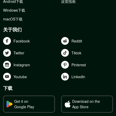
Android下载
设置指南
Windows下载
macOS下载
关于我们
Facebook
Reddit
Twitter
Tiktok
Instagram
Pinterest
Youtube
Linkedln
下载
Get it on
Download on the
Google Play
App Store